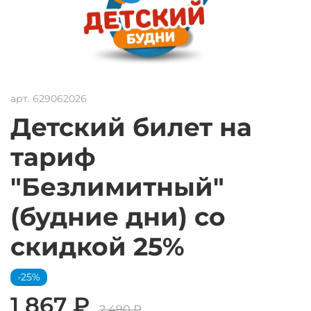
арт.
629062026
Детский билет на
тариф
"Безлимитный"
(будние дни) со
скидкой 25%
-25%
1 867 ₽
2 490 ₽